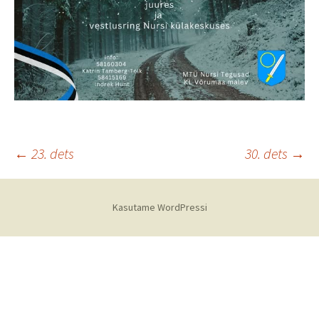
Postituste
←
23. dets
30. dets
→
töölaud
Kasutame WordPressi