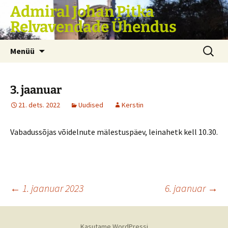
Liigu
Admiral Johan Pitka
sisu
Relvavendade Ühendus
juurde
Otsi:
Menüü
3. jaanuar
21. dets. 2022
Uudised
Kerstin
Vabadussõjas võidelnute mälestuspäev, leinahetk kell 10.30.
Postituste
←
1. jaanuar 2023
6. jaanuar
→
töölaud
Kasutame WordPressi