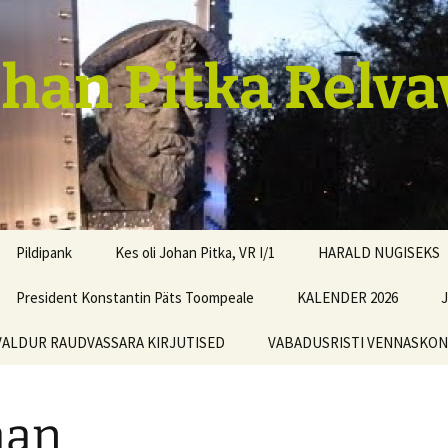
ohan Pitka Relv
Pildipank
Kes oli Johan Pitka, VR I/1
HARALD NUGISEKS
President Konstantin Päts Toompeale
KALENDER 2026
J
VALDUR RAUDVASSARA KIRJUTISED
VABADUSRISTI VENNASKO
jaan