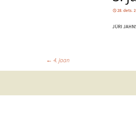
28. dets. 
JÜRI JAHN
Postituste
←
4. jaan
töölaud