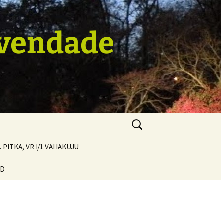
avendade
Otsi:
. PITKA, VR I/1 VAHAKUJU
ND