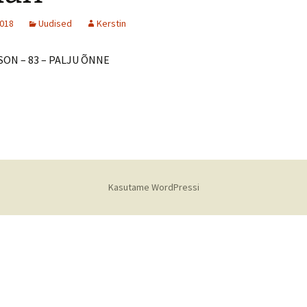
2018
Uudised
Kerstin
SON – 83 – PALJU ÕNNE
Kasutame WordPressi