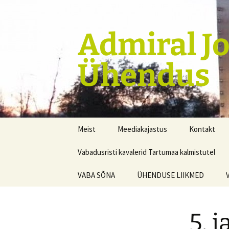
Liigu
sisu
juurde
Admiral J
Ühendus
Meist
Meediakajastus
Kontakt
Vabadusristi kavalerid Tartumaa kalmistutel
VABA SÕNA
ÜHENDUSE LIIKMED
5. 